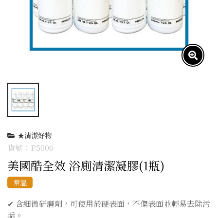
★清潔好物
P5006
美國酷全效 浴廁清潔凝膠(1瓶)
常溫
✔ 含細微研磨劑，可使用於硬表面，不傷表面並輕易去除污
垢。
