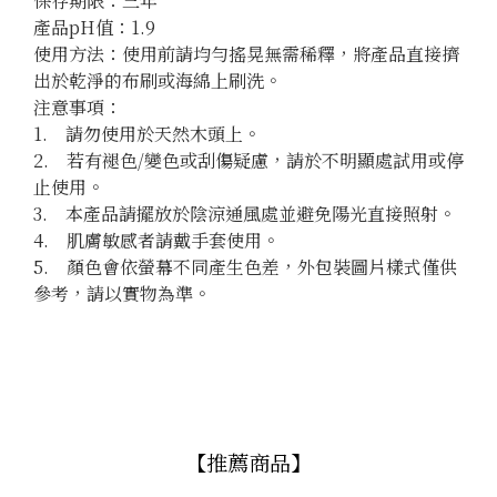
保存期限：三年

產品pH值：1.9

使用方法：使用前請均勻搖晃無需稀釋，將產品直接擠
出於乾淨的布刷或海綿上刷洗。

注意事項：

1.　請勿使用於天然木頭上。

2.　若有褪色/變色或刮傷疑慮，請於不明顯處試用或停
止使用。

3.　本產品請擺放於陰涼通風處並避免陽光直接照射。

4.　肌膚敏感者請戴手套使用。

5.　顏色會依螢幕不同產生色差，外包裝圖片樣式僅供
參考，請以實物為準。
【推薦商品】