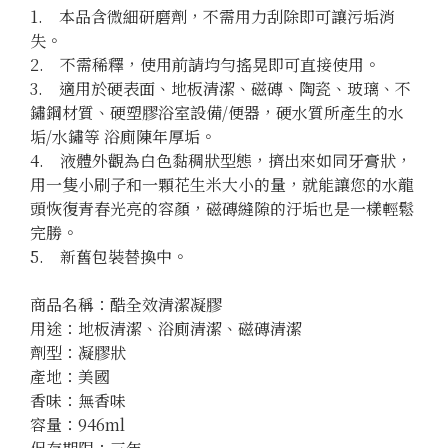
1.　本品含微細研磨劑，不需用力刮除即可讓污垢消
失。

2.　不需稀釋，使用前請均勻搖晃即可直接使用。

3.　適用於硬表面、地板清潔、磁磚、陶瓷、玻璃、不
鏽鋼材質、硬塑膠浴室設備/便器，硬水質所產生的水
垢/水鏽等 浴廁陳年厚垢。

4.　液體外觀為白色黏稠狀型態，擠出來如同牙膏狀，
用一隻小刷子和一顆花生米大小的量，就能讓您的水龍
頭恢復青春光亮的容顏，磁磚縫隙的汙垢也是一樣輕鬆
完勝。

5.　新舊包裝替換中。

商品名稱：酷全效清潔凝膠

用途：地板清潔、浴廁清潔、磁磚清潔

劑型：凝膠狀

產地：美國

香味：無香味

容量：946ml
